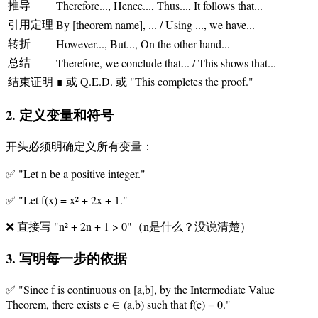
推导
Therefore..., Hence..., Thus..., It follows that...
引用定理
By [theorem name], ... / Using ..., we have...
转折
However..., But..., On the other hand...
总结
Therefore, we conclude that... / This shows that...
结束证明
∎ 或 Q.E.D. 或 "This completes the proof."
2. 定义变量和符号
开头必须明确定义所有变量：
✅ "Let n be a positive integer."
✅ "Let f(x) = x² + 2x + 1."
❌ 直接写 "n² + 2n + 1 > 0"（n是什么？没说清楚）
3. 写明每一步的依据
✅ "Since f is continuous on [a,b], by the Intermediate Value
Theorem, there exists c ∈ (a,b) such that f(c) = 0."