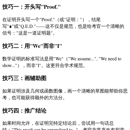
技巧一：开头写"Proof."
在证明开头写一个"Proof."（或"证明："），结尾
写"∎"或"Q.E.D."——这不仅是规范，也是给考官一个清晰的
信号："这是一道证明题"。
技巧二：用"We"而非"I"
数学证明的标准写法是用"We"（"We assume...", "We need to
show..."），而非"I"。这更符合学术规范。
技巧三：画辅助图
如果证明涉及几何或函数图像，画一个清晰的草图能帮助你思
考，也可能获得额外的方法分。
技巧四：推广结论
如果时间允许，在证明完特定结论后，尝试用一句话总
结："This result can be generalized to..."。考官非常喜欢有探索