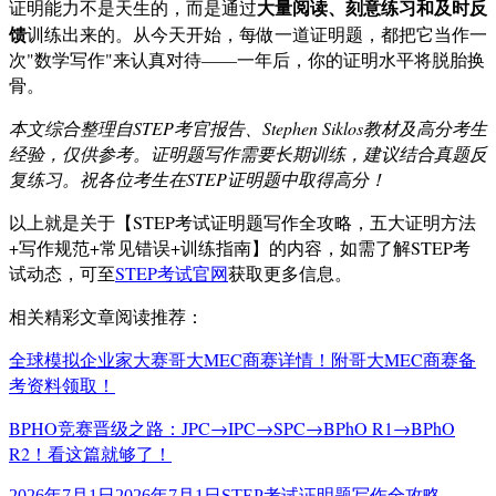
大量阅读、刻意练习和及时反
证明能力不是天生的，而是通过
馈
训练出来的。从今天开始，每做一道证明题，都把它当作一
次"数学写作"来认真对待——一年后，你的证明水平将脱胎换
骨。
本文综合整理自STEP考官报告、Stephen Siklos教材及高分考生
经验，仅供参考。证明题写作需要长期训练，建议结合真题反
复练习。祝各位考生在STEP证明题中取得高分！
以上就是关于【STEP考试证明题写作全攻略，五大证明方法
+写作规范+常见错误+训练指南】的内容，如需了解STEP考
试动态，可至
STEP考试官网
获取更多信息。
相关精彩文章阅读推荐：
全球模拟企业家大赛哥大MEC商赛详情！附哥大MEC商赛备
考资料领取！
BPHO竞赛晋级之路：JPC→IPC→SPC→BPhO R1→BPhO
R2！看这篇就够了！
发
标
2026年7月1日
2026年7月1日
STEP考试证明题写作全攻略