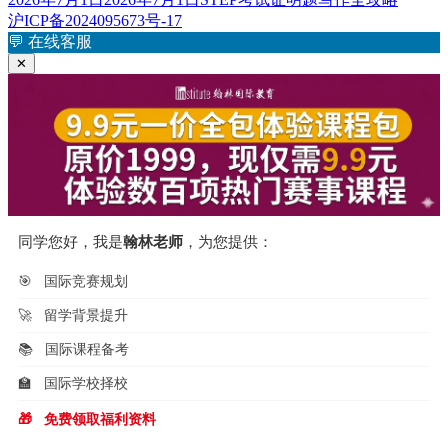
布
签
沪ICP备2024095673号-17
于
💬
在线客服
✕
同学您好，我是
翰林老师
，为您提供：
🎯
国际竞赛规划
🚀
留学背景提升
📚
国际课程备考
🏫
国际学校择校
🎁
免费领取福利资料