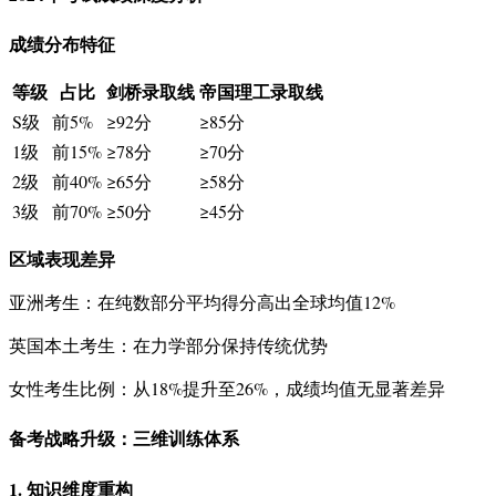
成绩分布特征
等级
占比
剑桥录取线
帝国理工录取线
S级
前5%
≥92分
≥85分
1级
前15%
≥78分
≥70分
2级
前40%
≥65分
≥58分
3级
前70%
≥50分
≥45分
区域表现差异
亚洲考生：在纯数部分平均得分高出全球均值12%
英国本土考生：在力学部分保持传统优势
女性考生比例：从18%提升至26%，成绩均值无显著差异
备考战略升级：三维训练体系
1. 知识维度重构