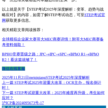
以上就是关于【STEP考试2025年深度解析：变革、趋势与战
略应对】的内容，如需了解STEP考试动态，可至
STEP考试官
网
获取更多信息。
相关精彩文章阅读推荐：
全球模拟企业家大赛哥大MEC商赛详情！附哥大MEC商赛备
考资料领取！
BPHO竞赛晋级之路：JPC→IPC→SPC→BPhO R1→BPhO
R2！看这篇就够了！
微信在线客服
发
作
标
2025年11月21日
meiqiqiang
STEP考试2025年深度解析
布
上
者
签
上一篇
STEP考试2025年迎重大改革：OCR主办，报名倒计
文
于
篇
时！
章
文
下
下一篇
STEP考试迎重大改革：2025年难度再升级，考生如何
章：
篇
应对？
导
文
沪ICP备2024095673号-17
航
章：
💬
在线客服