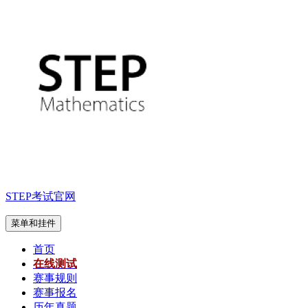
跳
至
内
容
STEP考试官网
菜单和挂件
首页
在线测试
赛事规则
赛事报名
历年真题