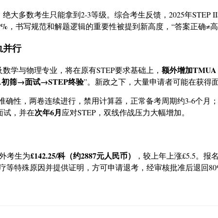
降，绝大多数考生只能拿到2-3等级
。综合考生反馈，2025年STEP
0%
，书写规范和解题逻辑的重要性被提到新高度，“答案正确≠高
轨并行
额外增加TMU
及数学与物理专业，将在原有STEP要求基础上，
A初筛→面试→STEP终验
”。新政之下，大量申请者可能在获得
题准确性，两卷连续进行，禁用计算器，正常备考周期约3-6个月
次年6月
面试，并在
应对STEP，双线作战压力大幅增加
。
£142.25/科（约2887元人民币）
海外考生为
，较上年上涨£5.5。报
疗等特殊原因并提供证明，方可申请退考，经审核批准后退回80