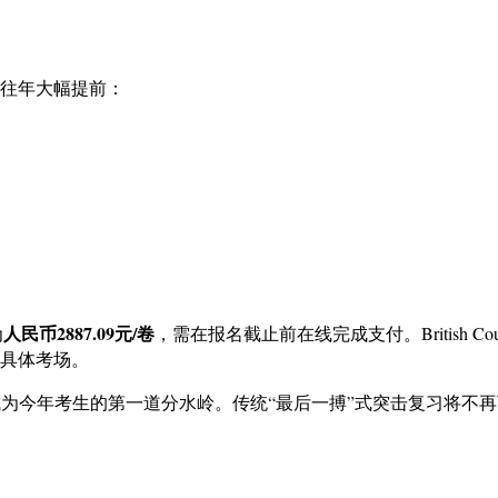
较往年大幅提前
：
人民币2887.09元/卷
为
，需在报名截止前在线完成支付
。Britis
知具体考场
。
管理将成为今年考生的第一道分水岭。传统“最后一搏”式突击复习将不