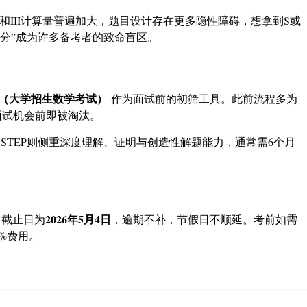
 II和III计算量普遍加大，题目设计存在更多隐性障碍，想拿到S或
分”成为许多备考者的致命盲区。
A（大学招生数学考试）
作为面试前的初筛工具
。此前流程多为
面试机会前即被淘汰
。
；STEP则侧重深度理解、证明与创造性解题能力，通常需6个月
2026年5月4日
名截止日为
，逾期不补，节假日不顺延。考前如需
%费用
。