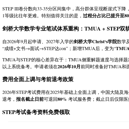
STEP III卷分数向33-35分区间集中，高分群体呈现断崖式下
过程分占比已提升至8
1等级比往年更难
。特别值得关注的是，
剑桥大学数学专业笔试体系重构：TMUA + STEP双
剑桥大学Christ‘s学院
自2026年9月起申请、2027年入学的
数学
TMU
“成绩+文书→面试→STEP达con”；新增TMUA后，变为“
TMUA与STEP的核心差异在于：TMUA侧重解题速度与选择
2026年10月
以上系统备考。申请者须在
前同时准备好TMUA和
费用全面上调与考前退考政策
2026年STEP考试费用在2025年基础上全面上调，中国大陆及
报名截止日前
80%
退考，
可退回
考试服务费；截止日后仅限医
STEP考试备考资料免费领取