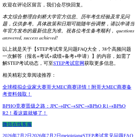
欢迎在评论区留言，我们会尽快回复。
本文综合整理自剑桥大学官方信息、历年考生经验及常见问
题，仅供参考。具体政策和日期可能随年份调整，请以申请当
年官方发布的最新信息为准。祝各位考生备考顺利， questions
answered, success achieved!
以上就是关于【STEP考试常见问题FAQ大全，38个高频问题
一次解答（报名+考试+成绩+备考+申请）】的内容，如需了
解STEP考试动态，可至
STEP考试官网
获取更多信息。
相关精彩文章阅读推荐：
全球模拟企业家大赛哥大MEC商赛详情！附哥大MEC商赛备
考资料领取！
BPHO竞赛晋级之路：JPC→IPC→SPC→BPhO R1→BPhO
R2！看这篇就够了！
微信在线客服
发
作
标
2026年7月2日
2026年7月2日
meiqiqiang
STEP考试常见问题FAQ