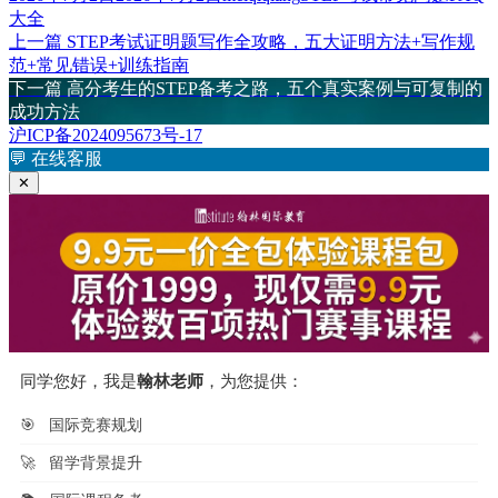
布
者
签
大全
于
上
上一篇
STEP考试证明题写作全攻略，五大证明方法+写作规
文
篇
范+常见错误+训练指南
章
文
下
下一篇
高分考生的STEP备考之路，五个真实案例与可复制的
章：
篇
成功方法
导
文
沪ICP备2024095673号-17
航
章：
💬
在线客服
✕
同学您好，我是
翰林老师
，为您提供：
🎯
国际竞赛规划
🚀
留学背景提升