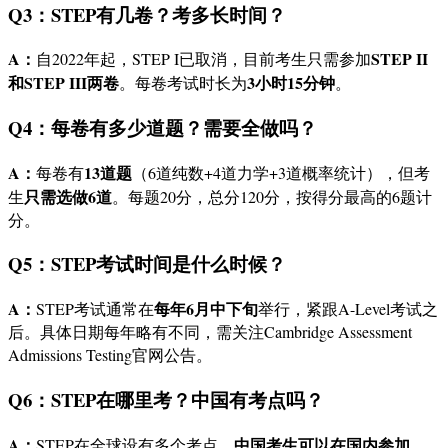
Q3：STEP有几卷？考多长时间？
A：
STEP II
自2022年起，STEP I已取消，目前考生只需参加
和STEP III两卷
3小时15分钟
。每卷考试时长为
。
Q4：每卷有多少道题？需要全做吗？
A：
13道题
每卷有
（6道纯数+4道力学+3道概率统计），但考
只需选做6道
生
。每题20分，总分120分，按得分最高的6题计
分。
Q5：STEP考试时间是什么时候？
A：
每年6月中下旬
STEP考试通常在
举行，紧跟A-Level考试之
后。具体日期每年略有不同，需关注Cambridge Assessment
Admissions Testing官网公告。
Q6：STEP在哪里考？中国有考点吗？
A：
中国考生可以在国内参加
STEP在全球设有多个考点。
，