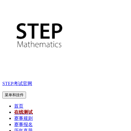
跳
至
内
容
STEP考试官网
菜单和挂件
首页
在线测试
赛事规则
赛事报名
历年真题