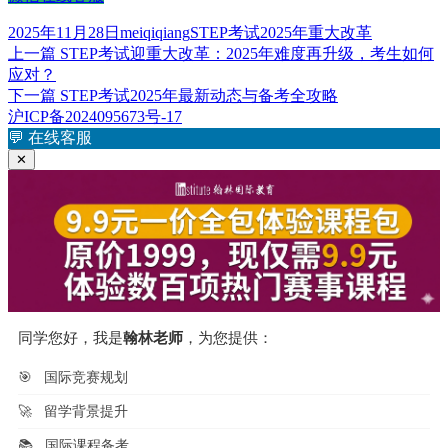
发
作
标
2025年11月28日
meiqiqiang
STEP考试2025年重大改革
布
上
者
签
上一篇
STEP考试迎重大改革：2025年难度再升级，考生如何
文
于
篇
应对？
章
文
下
下一篇
STEP考试2025年最新动态与备考全攻略
章：
篇
沪ICP备2024095673号-17
导
文
💬
在线客服
航
章：
✕
同学您好，我是
翰林老师
，为您提供：
🎯
国际竞赛规划
🚀
留学背景提升
📚
国际课程备考