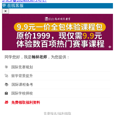
沪ICP备2024095673号-17
章：
文
💬
在线客服
导
章：
✕
航
同学您好，我是
翰林老师
，为您提供：
🎯
国际竞赛规划
🚀
留学背景提升
📚
国际课程备考
🏫
国际学校择校
🎁
免费领取福利资料
竞赛报名/福利领取