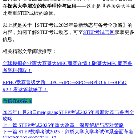
探索大学层次的数学理论与应用
在
——这正是世界顶尖大学如
此看重STEP成绩的原因。
以上就是关于【STEP考试2025年最新动态与备考全攻略】的
内容，如需了解STEP考试动态，可至
STEP考试官网
获取更多
信息。
相关精彩文章阅读推荐：
全球模拟企业家大赛哥大MEC商赛详情！附哥大MEC商赛备
考资料领取！
BPHO竞赛晋级之路：JPC→IPC→SPC→BPhO R1→BPhO
R2！看这篇就够了！
微信在线客服
发
作
标
2025年11月28日
meiqiqiang
STEP考试2025年最新动态与备考全
布
者
签
攻略
于
上
上一篇
STEP考试2025年重大改革：深度解析与应对策略
文
篇
下
下一篇
STEP数学考试2025：剑桥大学入学考试体系全面革新
章
文
篇